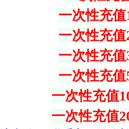
一次性充值10
一次性充值20
一次性充值30
一次性充值50
一次性充值10
一次性充值20