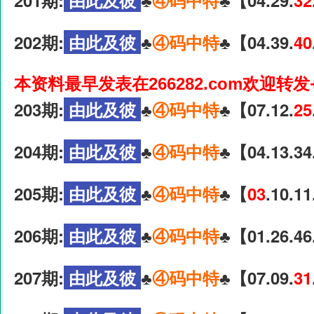
201期:
由此及彼
♣️
④码中特
♣️【04.29.
32
202期:
由此及彼
♣️
④码中特
♣️【04.39.
40
本资料最早发表在266282.com欢迎转发
203期:
由此及彼
♣️
④码中特
♣️【07.12.
25
204期:
由此及彼
♣️
④码中特
♣️【04.13.3
205期:
由此及彼
♣️
④码中特
♣️【
03
.10.1
206期:
由此及彼
♣️
④码中特
♣️【01.26.46
207期:
由此及彼
♣️
④码中特
♣️【07.09.
31