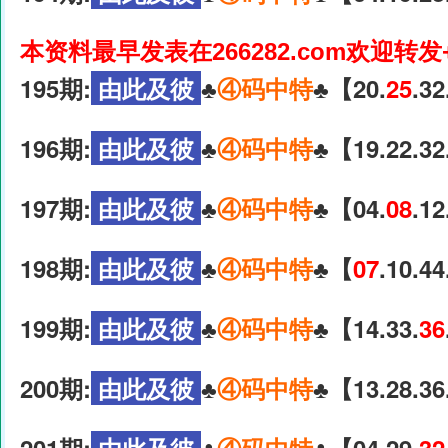
本资料最早发表在266282.com欢迎转发
195期:
由此及彼
♣️
④码中特
♣️【20.
25
.3
196期:
由此及彼
♣️
④码中特
♣️【19.22.3
197期:
由此及彼
♣️
④码中特
♣️【04.
08
.1
198期:
由此及彼
♣️
④码中特
♣️【
07
.10.4
199期:
由此及彼
♣️
④码中特
♣️【14.33.
36
200期:
由此及彼
♣️
④码中特
♣️【13.28.36