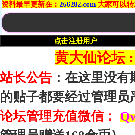
资料最早更新在：
266282.com
大家可以转
点击注册用户
黄大仙论坛 : w
站长公告
：在这里没有
的贴子都要经过管理员
论坛管理充值微信：
Qw