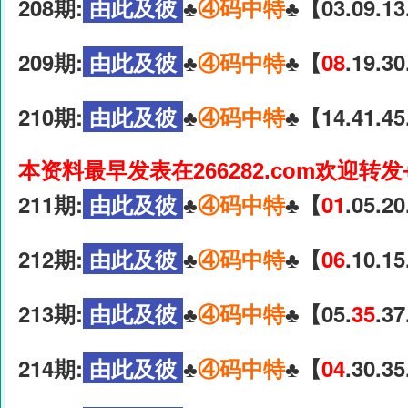
208期:
由此及彼
♣️
④码中特
♣️【03.09.1
209期:
由此及彼
♣️
④码中特
♣️【
08
.19.3
210期:
由此及彼
♣️
④码中特
♣️【14.41.45
本资料最早发表在266282.com欢迎转发
211期:
由此及彼
♣️
④码中特
♣️【
01
.05.2
212期:
由此及彼
♣️
④码中特
♣️【
06
.10.1
213期:
由此及彼
♣️
④码中特
♣️【05.
35
.3
214期:
由此及彼
♣️
④码中特
♣️【
04
.30.3