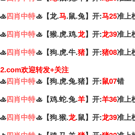
🚣
四肖中特
🚣【龙.
马
.鼠.兔】开:
马25
准上
🚣
四肖中特
🚣【猴.虎.鸡.
龙
】开:
龙39
准上
🚣
四肖中特
🚣【狗.虎.牛.
猪
】开:
猪08
准上
2.com欢迎转发+关注
🚣
四肖中特
🚣【狗.虎.兔.猪】开:
鼠07
错
🚣
四肖中特
🚣【鸡.蛇.兔.
羊
】开:
羊36
准上
🚣
四肖中特
🚣【狗.猴.
龙
.鼠】开:
龙39
准上