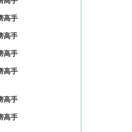
榜高手
榜高手
榜高手
榜高手
榜高手
榜高手
榜高手