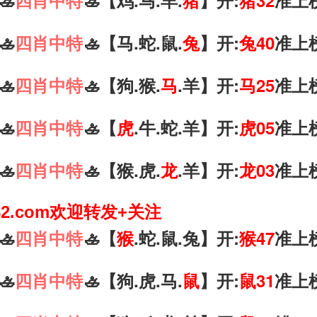
🚣
四肖中特
🚣【鸡.马.羊.
猪
】开:
猪32
准上
🚣
四肖中特
🚣【马.蛇.鼠.
兔
】开:
兔40
准上
🚣
四肖中特
🚣【狗.猴.
马
.羊】开:
马25
准上
🚣
四肖中特
🚣【
虎
.牛.蛇.羊】开:
虎05
准上
🚣
四肖中特
🚣【猴.虎.
龙
.羊】开:
龙03
准上
2.com欢迎转发+关注
🚣
四肖中特
🚣【
猴
.蛇.鼠.兔】开:
猴47
准上
🚣
四肖中特
🚣【狗.虎.马.
鼠
】开:
鼠31
准上