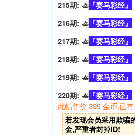
215期: 🚣
『赛马彩经』
216期: 🚣
『赛马彩经』
217期: 🚣
『赛马彩经』
218期: 🚣
『赛马彩经』
219期: 🚣
『赛马彩经』
220期: 🚣
『赛马彩经』
此帖售价 399 金币,已有
若发现会员采用欺骗的
金,严重者封掉ID!