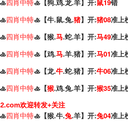
🚣
四肖中特
🚣【狗.鸡.龙.羊】开:
鼠19
错
🚣
四肖中特
🚣【牛.鼠.兔.
猪
】开:
猪08
准上
🚣
四肖中特
🚣【猴.
马
.蛇.羊】开:
马49
准上
🚣
四肖中特
🚣【鸡.
马
.羊.猪】开:
马01
准上
🚣
四肖中特
🚣【龙.
牛
.蛇.猪】开:
牛06
准上
🚣
四肖中特
🚣【
猴
.鸡.兔.羊】开:
猴35
准上
2.com欢迎转发+关注
🚣
四肖中特
🚣【猴.牛.
兔
.羊】开:
兔04
准上